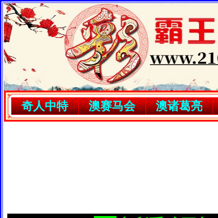
奇人中特
澳赛马会
澳诸葛亮